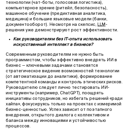
технологии (чат-боты, голосовая логистика),
компьютерное зрение (ритейл, безопасность),
машинное обучение (предиктивная аналитика,
медицина) и большие языковые модели (банки,
документооборот). Несмотря на скепсис,
LL
M
-
решения уже демонстрируют рост эффективности.
Как руководителям без IT-опыта использовать
искусственный интеллект в бизнесе?
Современным руководителям не нужно быть
программистом, чтобы эффективно внедрять ИИ в
бизнес — ключевыми задачами становятся
стратегическое видение возможностей технологии
(от автоматизации до аналитики), формирование
компетентной команды и контроль этических рисков.
Руководителю следует лично тестировать ИИ-
инструменты (например, ChatGPT), поощрять
инициативы сотрудников, но избегать решений «ради
хайпа», фокусируясь только на проектах с измеримой
бизнес-ценностью. Успех зависит от поэтапного
внедрения, открытого диалога с коллективом и
баланса между инновациями и устойчивостью
процессов.