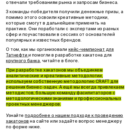
отвечали требованиям рынка и запросам бизнеса.
3 команды-победителя получили денежные призы, а
помимо этого освоили креативные методики,
которые смогут в дальнейшем применять на
практике. Они поработали с экспертами из разных
сфер и поучаствовали в сессиях от основателей
популярных и известных брендов.
О том, как мы организовали
кейс-чемпионат для
Татнефти
и помогли в разработке хакатона для
крупного банка
, читайте в блоге.
При разработке хакатонов мы объединяем
аналитические и креативные методологии,
используем собственную методологию CRAFT для
решения бизнес-задач. А ещё мы всегда привлекаем
методистов, большую команду фасилитаторов с
методологическими знаниями и профессиональных
проектных менеджеров.
Узнайте
подробнее о нашем подходе к проведению
хакатонов
на сайте или задайте вопрос менеджеру
по форме ниже.