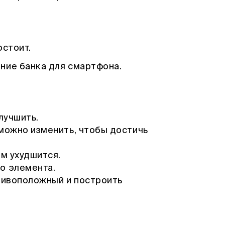
остоит.
ние банка для смартфона.
лучшить.
 можно изменить, чтобы достичь
ом ухудшится.
о элемента.
отивоположный и построить