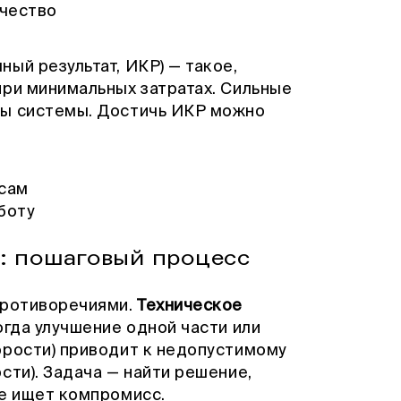
ачество
ый результат, ИКР) — такое,
при минимальных затратах. Сильные
сы системы. Достичь ИКР можно
 сам
боту
: пошаговый процесс
противоречиями.
Техническое
огда улучшение одной части или
орости) приводит к недопустимому
сти). Задача — найти решение,
не ищет компромисс.