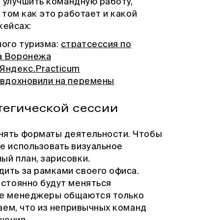
 улучшить командную работу,
том как это работает и какой
кейсах:
ого туризма:
стратсессия по
а Воронежа
Яндекс.Practicum
 вдохновили на
перемены
тегической сессии
нять форматы деятельности. Чтобы
е использовать визуальное
ый план, зарисовки.
ить за рамками своего офиса.
остоянно будут меняться
ие менеджеры общаются только
наем, что из непривычных команд