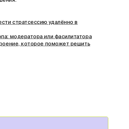
шения.
ести стратсессию удалённо в
опа: модератора или фасилитатора
троение, которое поможет решить