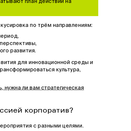
батывают план действий на
окусировка по трём направлениям:
период,
 перспективы,
ого развития.
звития для инновационной среды и
трансформироваться культура,
ь, нужна ли вам стратегическая
ссией корпоратив?
мероприятия с разными целями.