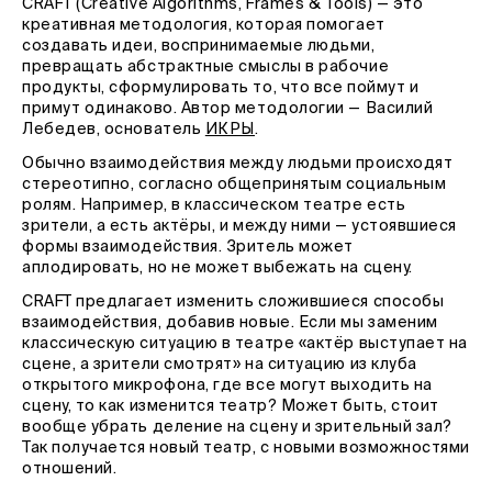
CRAFT (Creative Algorithms, Frames & Tools) — это
креативная методология, которая помогает
создавать идеи, воспринимаемые людьми,
превращать абстрактные смыслы в рабочие
продукты, сформулировать то, что все поймут и
примут одинаково. Автор методологии — Василий
Лебедев, основатель
ИКРЫ
.
Обычно взаимодействия между людьми происходят
стереотипно, согласно общепринятым социальным
ролям. Например, в классическом театре есть
зрители, а есть актёры, и между ними — устоявшиеся
формы взаимодействия. Зритель может
аплодировать, но не может выбежать на сцену.
CRAFT предлагает изменить сложившиеся способы
взаимодействия, добавив новые. Если мы заменим
классическую ситуацию в театре «актёр выступает на
сцене, а зрители смотрят» на ситуацию из клуба
открытого микрофона, где все могут выходить на
сцену, то как изменится театр? Может быть, стоит
вообще убрать деление на сцену и зрительный зал?
Так получается новый театр, с новыми возможностями
отношений.